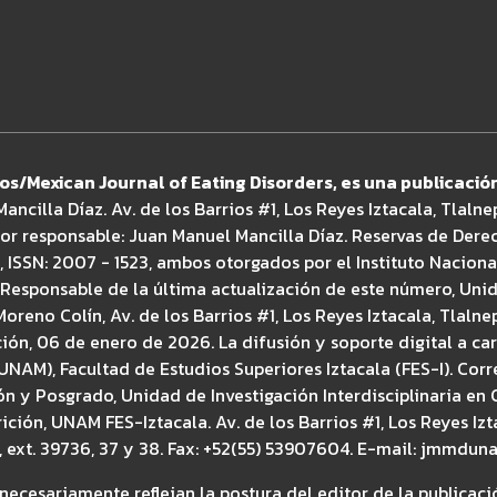
os/Mexican Journal of Eating Disorders, es una publicació
ancilla Díaz. Av. de los Barrios #1, Los Reyes Iztacala, Tlaln
itor responsable: Juan Manuel Mancilla Díaz. Reservas de Dere
, ISSN: 2007 - 1523, ambos otorgados por el Instituto Nacion
 Responsable de la última actualización de este número, Uni
Moreno Colín, Av. de los Barrios #1, Los Reyes Iztacala, Tlaln
ción, 06 de enero de 2026. La difusión y soporte digital a ca
AM), Facultad de Estudios Superiores Iztacala (FES-I). Cor
ón y Posgrado, Unidad de Investigación Interdisciplinaria en 
ción, UNAM FES-Iztacala. Av. de los Barrios #1, Los Reyes Izt
33, ext. 39736, 37 y 38. Fax: +52(55) 53907604. E-mail: jmm
necesariamente reflejan la postura del editor de la publicaci