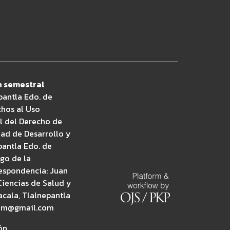
n semestral
epantla Edo. de
chos al Uso
al del Derecho de
dad de Desarrollo y
epantla Edo. de
rgo de la
respondencia: Juan
Ciencias de Salud y
acala, Tlalnepantla
dunam@gmail.com
ón.