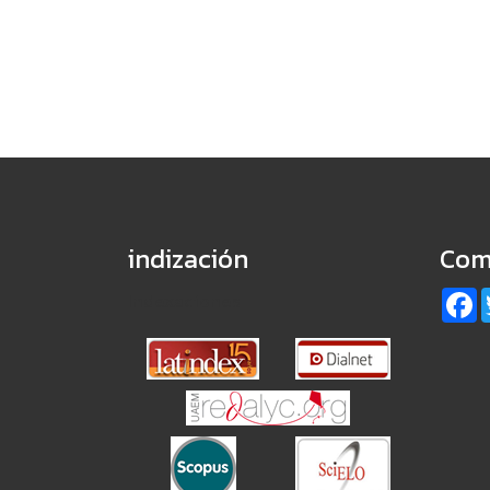
indización
Com
F
Indexaciones