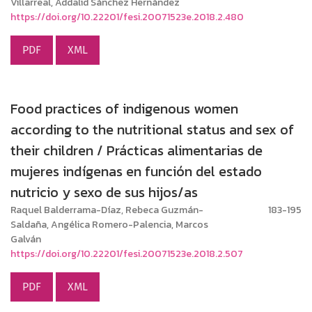
Villarreal, Addalid Sánchez Hernández
https://doi.org/10.22201/fesi.20071523e.2018.2.480
PDF
XML
Food practices of indigenous women
according to the nutritional status and sex of
their children / Prácticas alimentarias de
mujeres indígenas en función del estado
nutricio y sexo de sus hijos/as
Raquel Balderrama-Díaz, Rebeca Guzmán-
183-195
Saldaña, Angélica Romero-Palencia, Marcos
Galván
https://doi.org/10.22201/fesi.20071523e.2018.2.507
PDF
XML