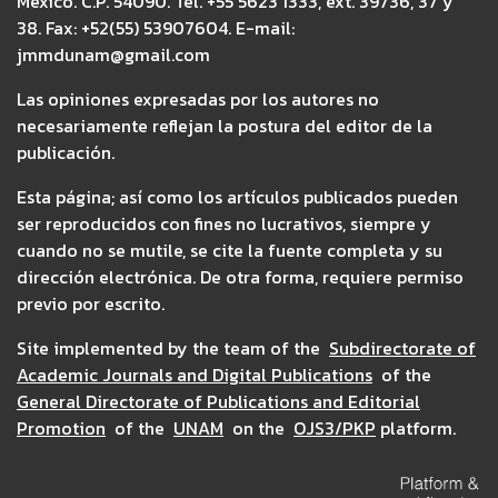
México. C.P. 54090. Tel. +55 5623 1333, ext. 39736, 37 y
38. Fax: +52(55) 53907604. E-mail:
jmmdunam@gmail.com
Las opiniones expresadas por los autores no
necesariamente reflejan la postura del editor de la
publicación.
Esta página; así como los artículos publicados pueden
ser reproducidos con fines no lucrativos, siempre y
cuando no se mutile, se cite la fuente completa y su
dirección electrónica. De otra forma, requiere permiso
previo por escrito.
Site implemented by the team of the
Subdirectorate of
Academic Journals and Digital Publications
of the
General Directorate of Publications and Editorial
Promotion
of the
UNAM
on the
OJS3/PKP
platform.