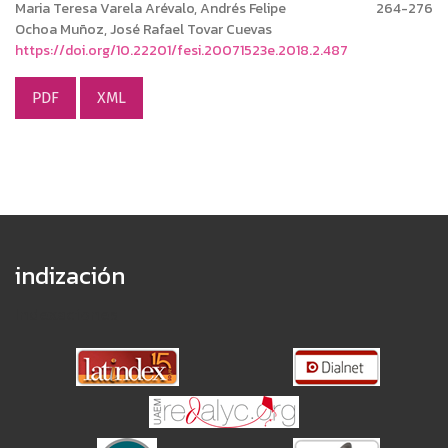
Maria Teresa Varela Arévalo, Andrés Felipe
264-276
Ochoa Muñoz, José Rafael Tovar Cuevas
https://doi.org/10.22201/fesi.20071523e.2018.2.487
PDF
XML
indización
Indexaciones