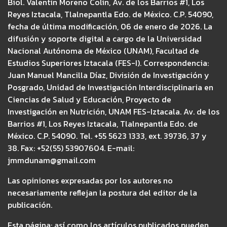
Biol. Valentín Moreno Colín, Av. de los Barrios #1, Los
Reyes Iztacala, Tlalnepantla Edo. de México. C.P. 54090,
fecha de última modificación, 06 de enero de 2026. La
difusión y soporte digital a cargo de la Universidad
Nacional Autónoma de México (UNAM), Facultad de
Estudios Superiores Iztacala (FES-I). Correspondencia:
Juan Manuel Mancilla Díaz, División de Investigación y
Posgrado, Unidad de Investigación Interdisciplinaria en
Ciencias de Salud y Educación, Proyecto de
Investigación en Nutrición, UNAM FES-Iztacala. Av. de los
Barrios #1, Los Reyes Iztacala, Tlalnepantla Edo. de
México. C.P. 54090. Tel. +55 5623 1333, ext. 39736, 37 y
38. Fax: +52(55) 53907604. E-mail:
jmmdunam@gmail.com
Las opiniones expresadas por los autores no
necesariamente reflejan la postura del editor de la
publicación.
Esta página; así como los artículos publicados pueden